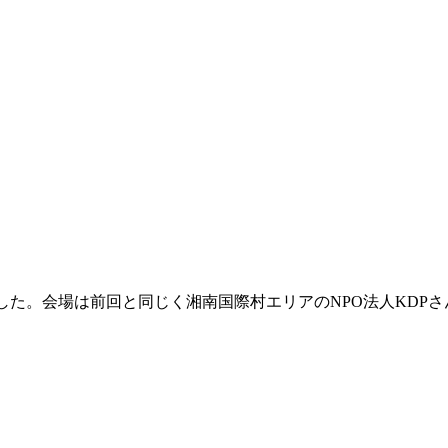
。会場は前回と同じく湘南国際村エリアのNPO法人KDPさんのVa