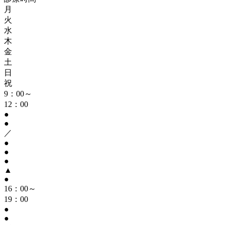
月
火
水
木
金
土
日
祝
9：00～
12：00
●
●
／
●
●
●
▲
●
16：00～
19：00
●
●