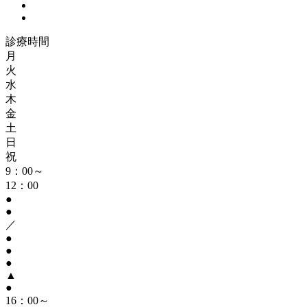
診療時間
月
火
水
木
金
土
日
祝
9：00～
12：00
●
●
／
●
●
●
▲
●
16：00～