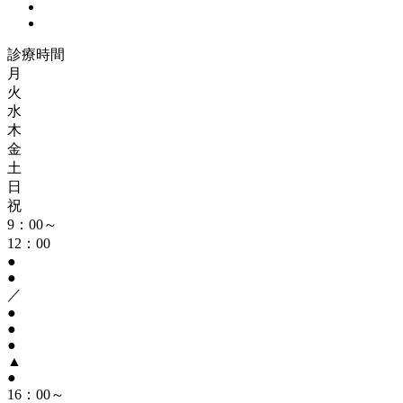
診療時間
月
火
水
木
金
土
日
祝
9：00～
12：00
●
●
／
●
●
●
▲
●
16：00～