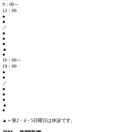
9：00～
12：00
●
●
／
●
●
●
▲
●
16：00～
19：00
●
●
／
●
●
●
▲
●
▲＝第2・4・5日曜日は休診です。