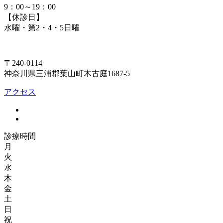
9：00～19：00
【休診日】
水曜・第2・4・5日曜
〒240-0114
神奈川県三浦郡葉山町木古庭1687-5
アクセス
診療時間
月
火
水
木
金
土
日
祝